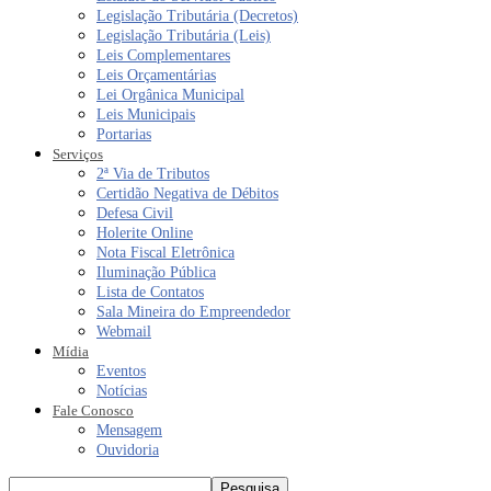
Legislação Tributária (Decretos)
Legislação Tributária (Leis)
Leis Complementares
Leis Orçamentárias
Lei Orgânica Municipal
Leis Municipais
Portarias
Serviços
2ª Via de Tributos
Certidão Negativa de Débitos
Defesa Civil
Holerite Online
Nota Fiscal Eletrônica
Iluminação Pública
Lista de Contatos
Sala Mineira do Empreendedor
Webmail
Mídia
Eventos
Notícias
Fale Conosco
Mensagem
Ouvidoria