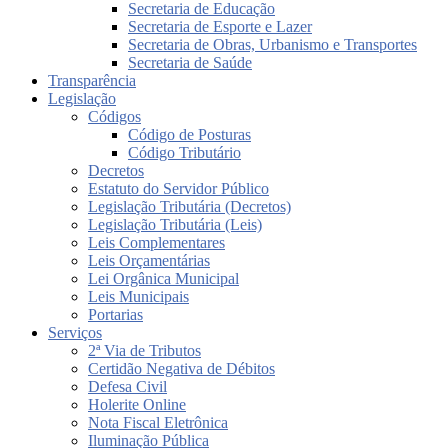
Secretaria de Educação
Secretaria de Esporte e Lazer
Secretaria de Obras, Urbanismo e Transportes
Secretaria de Saúde
Transparência
Legislação
Códigos
Código de Posturas
Código Tributário
Decretos
Estatuto do Servidor Público
Legislação Tributária (Decretos)
Legislação Tributária (Leis)
Leis Complementares
Leis Orçamentárias
Lei Orgânica Municipal
Leis Municipais
Portarias
Serviços
2ª Via de Tributos
Certidão Negativa de Débitos
Defesa Civil
Holerite Online
Nota Fiscal Eletrônica
Iluminação Pública