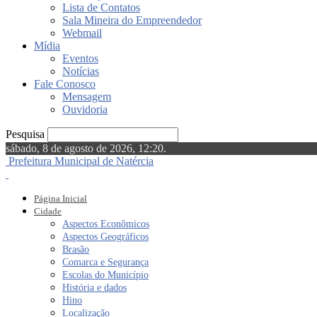
Lista de Contatos
Sala Mineira do Empreendedor
Webmail
Mídia
Eventos
Notícias
Fale Conosco
Mensagem
Ouvidoria
Pesquisa
sábado, 8 de agosto de 2026, 12:20.
Prefeitura Municipal de Natércia
Página Inicial
Cidade
Aspectos Econômicos
Aspectos Geográficos
Brasão
Comarca e Segurança
Escolas do Município
História e dados
Hino
Localização