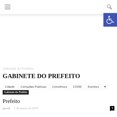
Abrir a
Gabinete do Prefeito
GABINETE DO PREFEITO
Cidade
Consultas Públicas
Convênios
COVID
Eventos
Gabinete do Prefeito
Prefeito
-
gsweb
1 de março de 2019
0