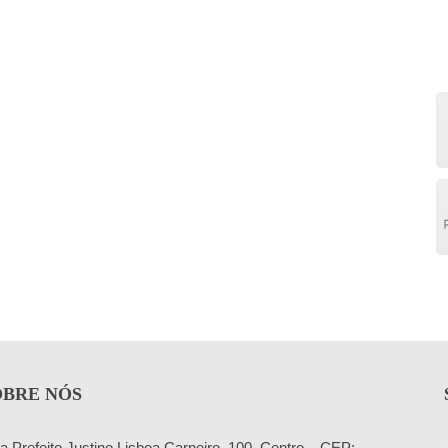
OBRE NÓS
a Prefeito Justino Lisboa Carneiro, 100, Centro – CEP: