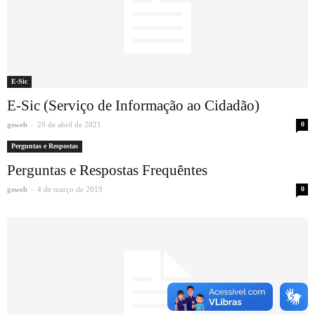
E-Sic
E-Sic (Serviço de Informação ao Cidadão)
-
gsweb
20 de abril de 2021
0
Perguntas e Respostas
Perguntas e Respostas Frequêntes
-
gsweb
4 de março de 2019
0