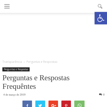
Abrir a
Transparência
Perguntas e Respostas
Perguntas e Respostas
Perguntas e Respostas
Frequêntes
4 de março de 2019
0