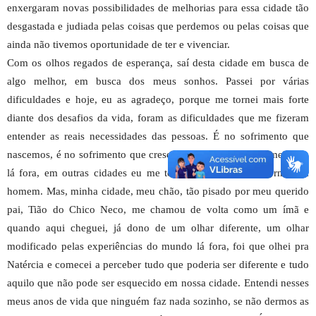
enxergaram novas possibilidades de melhorias para essa cidade tão
desgastada e judiada pelas coisas que perdemos ou pelas coisas que
ainda não tivemos oportunidade de ter e vivenciar.
Com os olhos regados de esperança, saí desta cidade em busca de
algo melhor, em busca dos meus sonhos. Passei por várias
dificuldades e hoje, eu as agradeço, porque me tornei mais forte
diante dos desafios da vida, foram as dificuldades que me fizeram
entender as reais necessidades das pessoas. É no sofrimento que
nascemos, é no sofrimento que crescemos e nos tornamos melhor e
lá fora, em outras cidades eu me tornei melhor, eu me tornei um
homem. Mas, minha cidade, meu chão, tão pisado por meu querido
pai, Tião do Chico Neco, me chamou de volta como um ímã e
quando aqui cheguei, já dono de um olhar diferente, um olhar
modificado pelas experiências do mundo lá fora, foi que olhei pra
Natércia e comecei a perceber tudo que poderia ser diferente e tudo
aquilo que não pode ser esquecido em nossa cidade. Entendi nesses
meus anos de vida que ninguém faz nada sozinho, se não dermos as