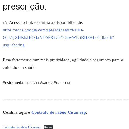
prescrição.
👉 Acesse o link e confira a disponibilidade:
https://docs.google.com/spreadsheets/d/1uO-
O_LYjXHKlsHQxIxNDSPRkU47Q4wWE-tRHSKLc0_8/edit?
usp=sharing
Essa ferramenta traz mais praticidade, agilidade e segurança para o
cuidado em saúde.
#estoquedafarmacia #saude #natercia
______________________________________________________
Confira aqui o
Contrato de rateio Cisamesp
:
Contrato de rateio Cisamesp
Baixar