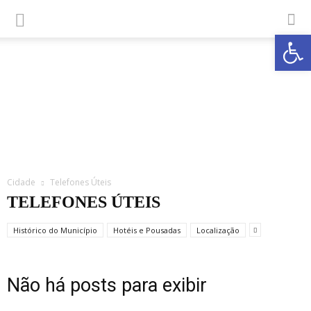
Abrir a
Cidade
Telefones Úteis
TELEFONES ÚTEIS
Histórico do Município
Hotéis e Pousadas
Localização
Não há posts para exibir