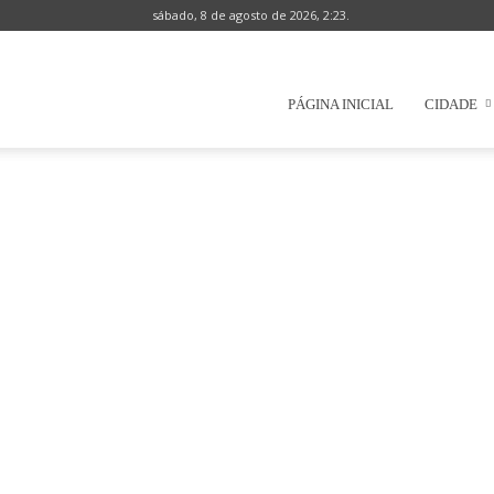
sábado, 8 de agosto de 2026, 2:23.
Prefeitura
PÁGINA INICIAL
CIDADE
Municipal
de
Natércia