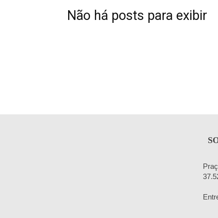
Não há posts para exibir
S
Praç
37.5
Entr