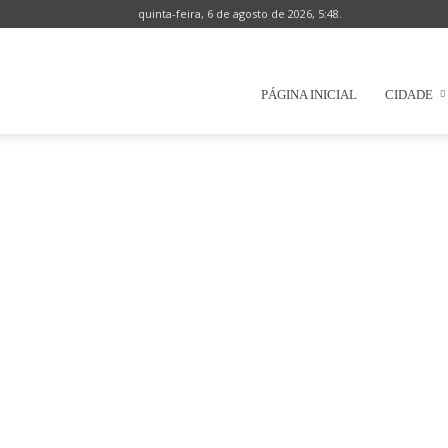
quinta-feira, 6 de agosto de 2026, 5:48.
Prefeitura
PÁGINA INICIAL
CIDADE
Municipal
de
Natércia