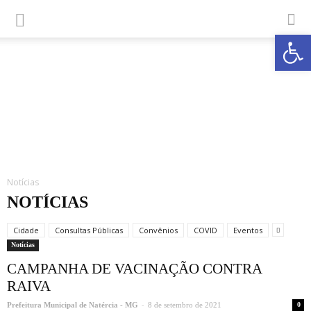
Abrir a
Notícias
NOTÍCIAS
Cidade
Consultas Públicas
Convênios
COVID
Eventos
Notícias
CAMPANHA DE VACINAÇÃO CONTRA
RAIVA
-
Prefeitura Municipal de Natércia - MG
8 de setembro de 2021
0