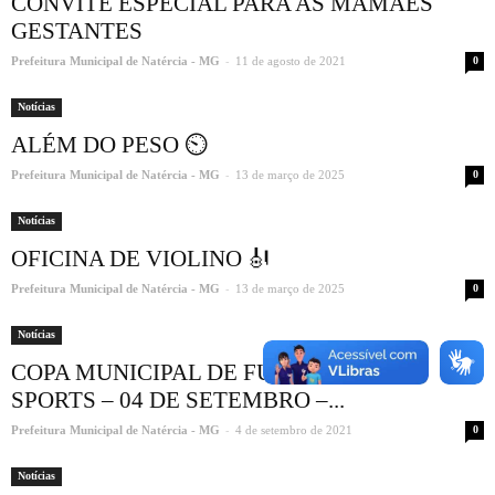
CONVITE ESPECIAL PARA AS MAMÃES
GESTANTES
-
Prefeitura Municipal de Natércia - MG
11 de agosto de 2021
0
Notícias
ALÉM DO PESO ⏲
-
Prefeitura Municipal de Natércia - MG
13 de março de 2025
0
Notícias
OFICINA DE VIOLINO 🎻
-
Prefeitura Municipal de Natércia - MG
13 de março de 2025
0
Notícias
COPA MUNICIPAL DE FUTSAL REPLAY
SPORTS – 04 DE SETEMBRO –...
-
Prefeitura Municipal de Natércia - MG
4 de setembro de 2021
0
Notícias