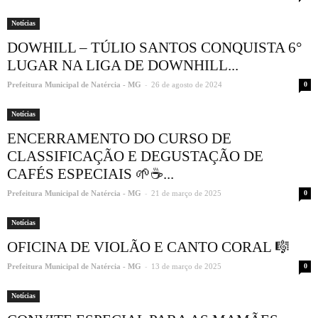
Notícias
DOWHILL – TÚLIO SANTOS CONQUISTA 6°
LUGAR NA LIGA DE DOWNHILL...
-
Prefeitura Municipal de Natércia - MG
26 de agosto de 2024
0
Notícias
ENCERRAMENTO DO CURSO DE
CLASSIFICAÇÃO E DEGUSTAÇÃO DE
CAFÉS ESPECIAIS 🌱☕...
-
Prefeitura Municipal de Natércia - MG
21 de março de 2025
0
Notícias
OFICINA DE VIOLÃO E CANTO CORAL 🎼
-
Prefeitura Municipal de Natércia - MG
13 de março de 2025
0
Notícias