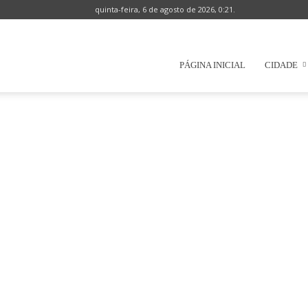
quinta-feira, 6 de agosto de 2026, 0:21.
Prefeitura
PÁGINA INICIAL
CIDADE
Municipal
de
Natércia