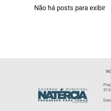
Não há posts para exibir
S
Praç
37.5
Entr