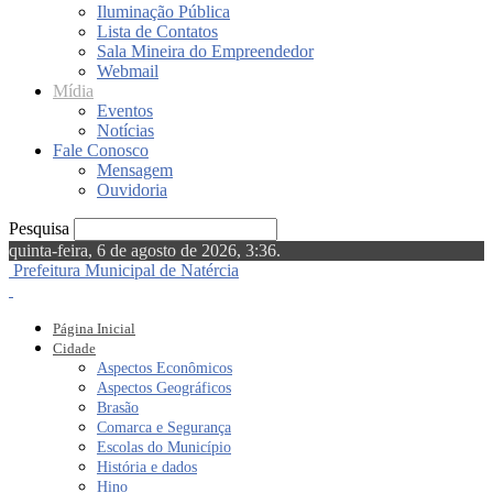
Iluminação Pública
Lista de Contatos
Sala Mineira do Empreendedor
Webmail
Mídia
Eventos
Notícias
Fale Conosco
Mensagem
Ouvidoria
Pesquisa
quinta-feira, 6 de agosto de 2026, 3:36.
Prefeitura Municipal de Natércia
Página Inicial
Cidade
Aspectos Econômicos
Aspectos Geográficos
Brasão
Comarca e Segurança
Escolas do Município
História e dados
Hino