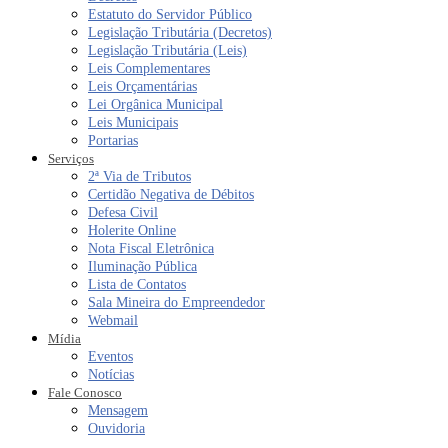
Estatuto do Servidor Público
Legislação Tributária (Decretos)
Legislação Tributária (Leis)
Leis Complementares
Leis Orçamentárias
Lei Orgânica Municipal
Leis Municipais
Portarias
Serviços
2ª Via de Tributos
Certidão Negativa de Débitos
Defesa Civil
Holerite Online
Nota Fiscal Eletrônica
Iluminação Pública
Lista de Contatos
Sala Mineira do Empreendedor
Webmail
Mídia
Eventos
Notícias
Fale Conosco
Mensagem
Ouvidoria