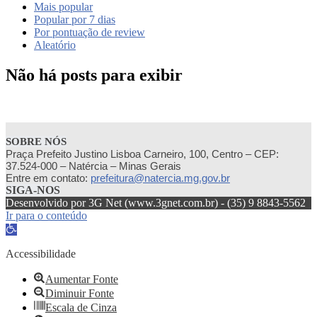
Mais popular
Popular por 7 dias
Por pontuação de review
Aleatório
Não há posts para exibir
SOBRE NÓS
Praça Prefeito Justino Lisboa Carneiro, 100, Centro – CEP:
37.524-000 – Natércia – Minas Gerais
Entre em contato:
prefeitura@natercia.mg.gov.br
SIGA-NOS
Desenvolvido por 3G Net (www.3gnet.com.br) - (35) 9 8843-5562
Ir para o conteúdo
Abrir
a
barra
Accessibilidade
de
ferramentas
Aumentar Fonte
Diminuir Fonte
Escala de Cinza