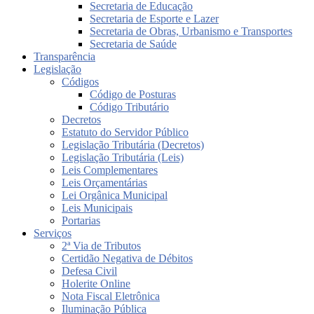
Secretaria de Educação
Secretaria de Esporte e Lazer
Secretaria de Obras, Urbanismo e Transportes
Secretaria de Saúde
Transparência
Legislação
Códigos
Código de Posturas
Código Tributário
Decretos
Estatuto do Servidor Público
Legislação Tributária (Decretos)
Legislação Tributária (Leis)
Leis Complementares
Leis Orçamentárias
Lei Orgânica Municipal
Leis Municipais
Portarias
Serviços
2ª Via de Tributos
Certidão Negativa de Débitos
Defesa Civil
Holerite Online
Nota Fiscal Eletrônica
Iluminação Pública