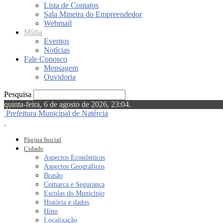
Lista de Contatos
Sala Mineira do Empreendedor
Webmail
Mídia
Eventos
Notícias
Fale Conosco
Mensagem
Ouvidoria
Pesquisa
quinta-feira, 6 de agosto de 2026, 23:04.
Prefeitura Municipal de Natércia
Página Inicial
Cidade
Aspectos Econômicos
Aspectos Geográficos
Brasão
Comarca e Segurança
Escolas do Município
História e dados
Hino
Localização