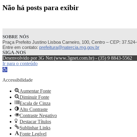
Não há posts para exibir
SOBRE NÓS
Praça Prefeito Justino Lisboa Carneiro, 100, Centro – CEP: 37.524
Entre em contato:
prefeitura@natercia.mg.gov.br
SIGA-NOS
Desenvolvido por 3G Net (www.3gnet.com.br) - (35) 9 8843-5562
Ir para o conteúdo
Abrir
a
barra
Accessibilidade
de
ferramentas
Aumentar Fonte
Diminuir Fonte
Escala de Cinza
Alto Contraste
Contraste Negativo
Destacar Títulos
Sublinhar Links
Fonte Legível