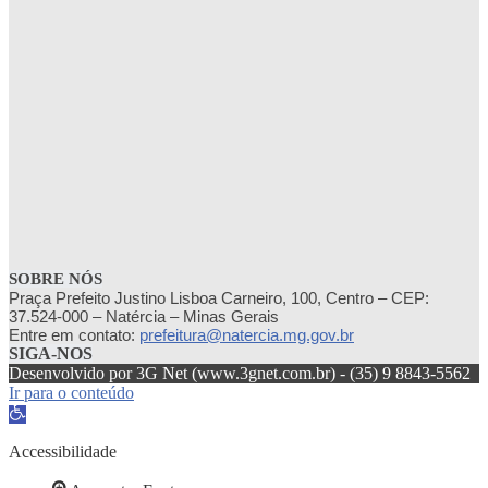
SOBRE NÓS
Praça Prefeito Justino Lisboa Carneiro, 100, Centro – CEP:
37.524-000 – Natércia – Minas Gerais
Entre em contato:
prefeitura@natercia.mg.gov.br
SIGA-NOS
Desenvolvido por 3G Net (www.3gnet.com.br) - (35) 9 8843-5562
Ir para o conteúdo
Abrir
a
barra
Accessibilidade
de