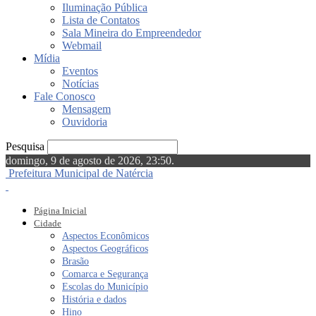
Iluminação Pública
Lista de Contatos
Sala Mineira do Empreendedor
Webmail
Mídia
Eventos
Notícias
Fale Conosco
Mensagem
Ouvidoria
Pesquisa
domingo, 9 de agosto de 2026, 23:50.
Prefeitura Municipal de Natércia
Página Inicial
Cidade
Aspectos Econômicos
Aspectos Geográficos
Brasão
Comarca e Segurança
Escolas do Município
História e dados
Hino