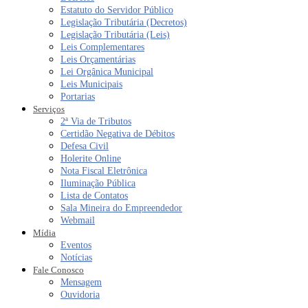
Estatuto do Servidor Público
Legislação Tributária (Decretos)
Legislação Tributária (Leis)
Leis Complementares
Leis Orçamentárias
Lei Orgânica Municipal
Leis Municipais
Portarias
Serviços
2ª Via de Tributos
Certidão Negativa de Débitos
Defesa Civil
Holerite Online
Nota Fiscal Eletrônica
Iluminação Pública
Lista de Contatos
Sala Mineira do Empreendedor
Webmail
Mídia
Eventos
Notícias
Fale Conosco
Mensagem
Ouvidoria