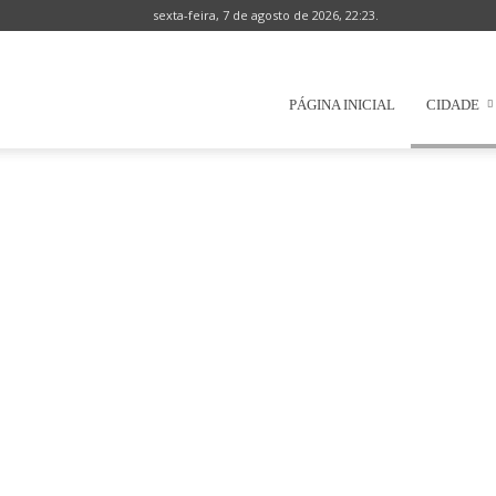
sexta-feira, 7 de agosto de 2026, 22:23.
Prefeitura
PÁGINA INICIAL
CIDADE
Municipal
de
Natércia