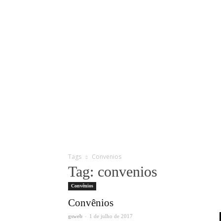
Tags
Convenios
Tag: convenios
Convênios
Convênios
-
gsweb
1 de julho de 2017