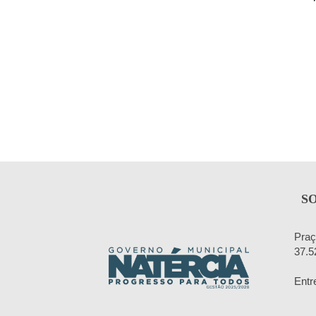
S
Praç
37.5
Entr