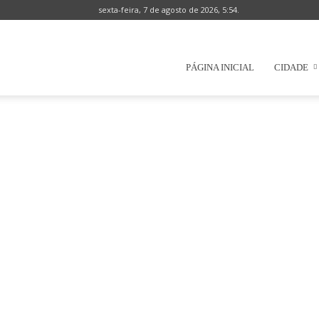
sexta-feira, 7 de agosto de 2026, 5:54.
Prefeitura
PÁGINA INICIAL
CIDADE
Municipal
de
Natércia