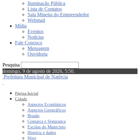
Iluminação Pública
Lista de Contatos
Sala Mineira do Empreendedor
Webmail
Mídia
Eventos
Notícias
Fale Conosco
Mensagem
Ouvidoria
Pesquisa
domingo, 9 de agosto de 2026, 5:50.
Prefeitura Municipal de Natércia
Página Inicial
Cidade
Aspectos Econômicos
Aspectos Geográficos
Brasão
Comarca e Segurança
Escolas do Município
História e dados
Hino