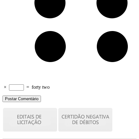
×
=
forty two