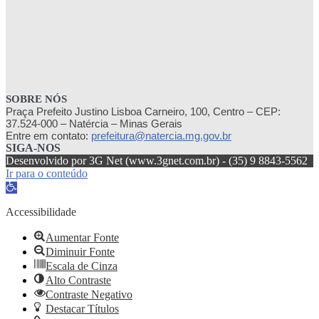
SOBRE NÓS
Praça Prefeito Justino Lisboa Carneiro, 100, Centro – CEP:
37.524-000 – Natércia – Minas Gerais
Entre em contato:
prefeitura@natercia.mg.gov.br
SIGA-NOS
Desenvolvido por 3G Net (www.3gnet.com.br) - (35) 9 8843-5562
Ir para o conteúdo
Abrir
a
barra
Accessibilidade
de
ferramentas
Aumentar Fonte
Diminuir Fonte
Escala de Cinza
Alto Contraste
Contraste Negativo
Destacar Títulos