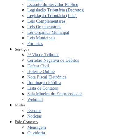
Estatuto do Servidor Público
Legislação Tributária (Decretos)
Legislação Tributária (Leis)
Leis Complementares
Leis Orçamentárias
Lei Orgânica Municipal
Leis Municipais
Portarias
Serviços
2ª Via de Tributos
Certidão Negativa de Débitos
Defesa Civil
Holerite Online
Nota Fiscal Eletrônica
Iluminação Pública
Lista de Contatos
Sala Mineira do Empreendedor
Webmail
Mídia
Eventos
Notícias
Fale Conosco
Mensagem
Ouvidoria