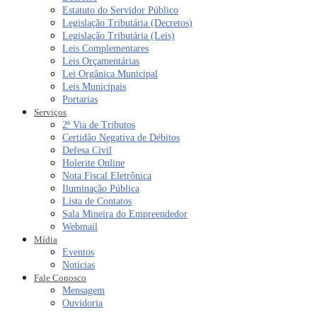
Estatuto do Servidor Público
Legislação Tributária (Decretos)
Legislação Tributária (Leis)
Leis Complementares
Leis Orçamentárias
Lei Orgânica Municipal
Leis Municipais
Portarias
Serviços
2ª Via de Tributos
Certidão Negativa de Débitos
Defesa Civil
Holerite Online
Nota Fiscal Eletrônica
Iluminação Pública
Lista de Contatos
Sala Mineira do Empreendedor
Webmail
Mídia
Eventos
Notícias
Fale Conosco
Mensagem
Ouvidoria