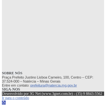
SOBRE NÓS
Praça Prefeito Justino Lisboa Carneiro, 100, Centro – CEP:
37.524-000 – Natércia – Minas Gerais
Entre em contato:
prefeitura@natercia.mg.gov.br
SIGA-NOS
Desenvolvido por 3G Net (www.3gnet.com.br) - (35) 9 8843-5562
Ir para o conteúdo
Abrir