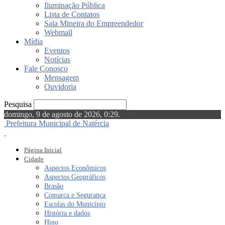
Iluminação Pública
Lista de Contatos
Sala Mineira do Empreendedor
Webmail
Mídia
Eventos
Notícias
Fale Conosco
Mensagem
Ouvidoria
Pesquisa
domingo, 9 de agosto de 2026, 0:29.
Prefeitura Municipal de Natércia
Página Inicial
Cidade
Aspectos Econômicos
Aspectos Geográficos
Brasão
Comarca e Segurança
Escolas do Município
História e dados
Hino