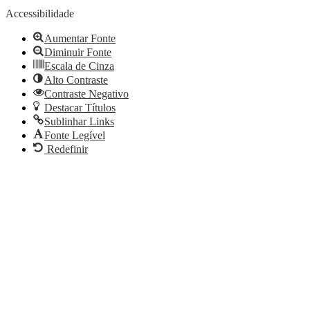
a
barra
Accessibilidade
de
ferramentas
Aumentar Fonte
Diminuir Fonte
Escala de Cinza
Alto Contraste
Contraste Negativo
Destacar Títulos
Sublinhar Links
Fonte Legível
Redefinir