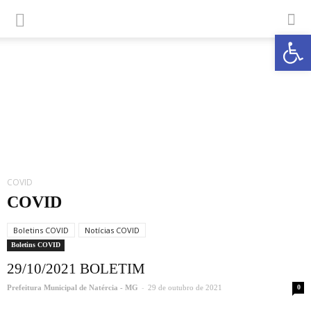
Abrir a
COVID
COVID
Boletins COVID
Notícias COVID
Boletins COVID
29/10/2021 BOLETIM
-
Prefeitura Municipal de Natércia - MG
29 de outubro de 2021
0