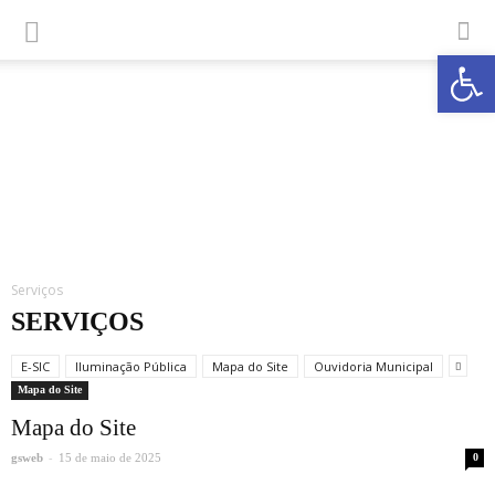
Abrir a
Serviços
SERVIÇOS
E-SIC
Iluminação Pública
Mapa do Site
Ouvidoria Municipal
Mapa do Site
Mapa do Site
-
gsweb
15 de maio de 2025
0