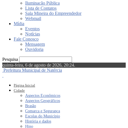
Iluminação Pública
Lista de Contatos
Sala Mineira do Empreendedor
Webmail
Mídia
Eventos
Notícias
Fale Conosco
Mensagem
Ouvidoria
Pesquisa
quinta-feira, 6 de agosto de 2026, 20:24.
Prefeitura Municipal de Natércia
Página Inicial
Cidade
Aspectos Econômicos
Aspectos Geográficos
Brasão
Comarca e Segurança
Escolas do Município
História e dados
Hino