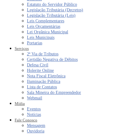
Estatuto do Servidor Público
Legislação Tributária (Decretos)
Legislação Tributária (Leis)
Leis Complementares
Leis Orçamentárias
Lei Orgânica Municipal
Leis Municipais
Portarias
Serviços
2ª Via de Tributos
Certidão Negativa de Débitos
Defesa Civil
Holerite Online
Nota Fiscal Eletrônica
Iluminação Pública
Lista de Contatos
Sala Mineira do Empreendedor
Webmail
Mídia
Eventos
Notícias
Fale Conosco
Mensagem
Ouvidoria