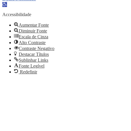
Abrir
a
barra
Accessibilidade
de
ferramentas
Aumentar Fonte
Diminuir Fonte
Escala de Cinza
Alto Contraste
Contraste Negativo
Destacar Títulos
Sublinhar Links
Fonte Legível
Redefinir