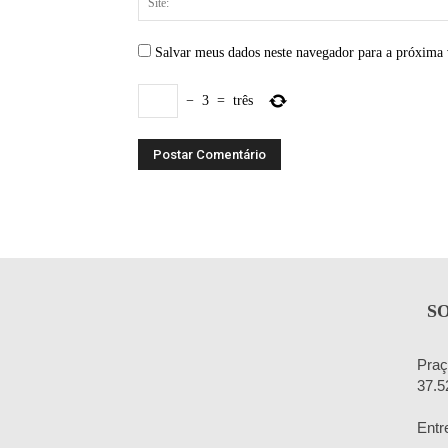
Salvar meus dados neste navegador para a próxima 
−
3
=
três
S
Praç
37.5
Entr