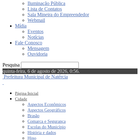
Iluminação Pública
Lista de Contatos
Sala Mineira do Empreendedor
Webmail
Mídia
Eventos
Notícias
Fale Conosco
Mensagem
Ouvidoria
Pesquisa
quinta-feira, 6 de agosto de 2026, 0:56.
Prefeitura Municipal de Natércia
Página Inicial
Cidade
Aspectos Econômicos
Aspectos Geográficos
Brasão
Comarca e Segurança
Escolas do Município
História e dados
Hino