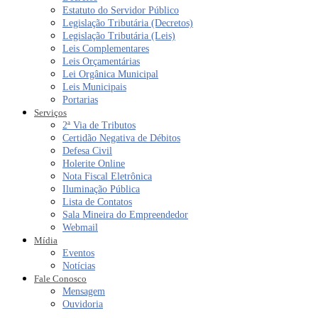
Estatuto do Servidor Público
Legislação Tributária (Decretos)
Legislação Tributária (Leis)
Leis Complementares
Leis Orçamentárias
Lei Orgânica Municipal
Leis Municipais
Portarias
Serviços
2ª Via de Tributos
Certidão Negativa de Débitos
Defesa Civil
Holerite Online
Nota Fiscal Eletrônica
Iluminação Pública
Lista de Contatos
Sala Mineira do Empreendedor
Webmail
Mídia
Eventos
Notícias
Fale Conosco
Mensagem
Ouvidoria