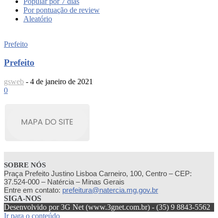
Popular por 7 dias
Por pontuação de review
Aleatório
Prefeito
Prefeito
gsweb
-
4 de janeiro de 2021
0
SOBRE NÓS
Praça Prefeito Justino Lisboa Carneiro, 100, Centro – CEP:
37.524-000 – Natércia – Minas Gerais
Entre em contato:
prefeitura@natercia.mg.gov.br
SIGA-NOS
Desenvolvido por 3G Net (www.3gnet.com.br) - (35) 9 8843-5562
Ir para o conteúdo