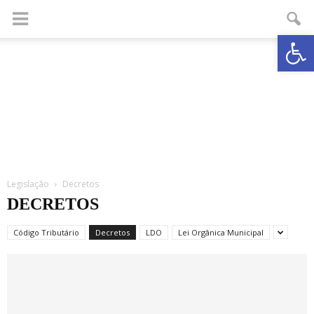
Abrir a
Legislação
Decretos
DECRETOS
Código Tributário
Decretos
LDO
Lei Orgânica Municipal