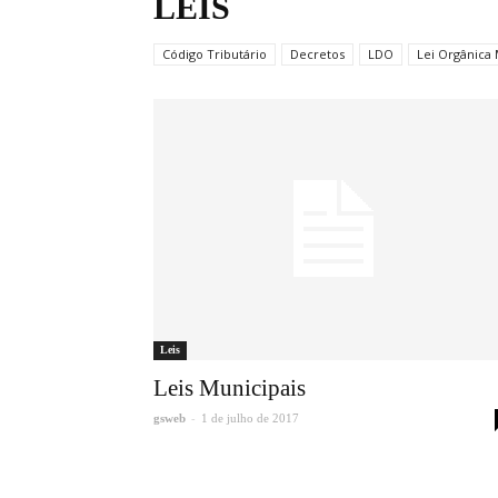
LEIS
Código Tributário
Decretos
LDO
Lei Orgânica 
Leis
Leis Municipais
-
gsweb
1 de julho de 2017