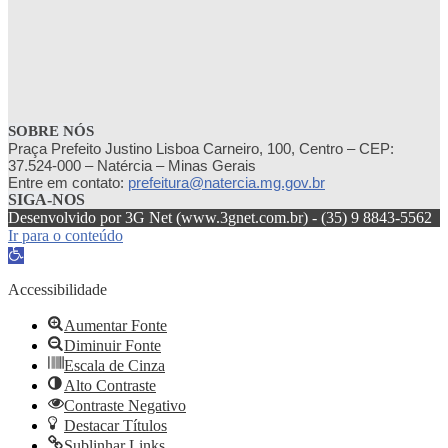
SOBRE NÓS
Praça Prefeito Justino Lisboa Carneiro, 100, Centro – CEP:
37.524-000 – Natércia – Minas Gerais
Entre em contato:
prefeitura@natercia.mg.gov.br
SIGA-NOS
Desenvolvido por 3G Net (www.3gnet.com.br) - (35) 9 8843-5562
Ir para o conteúdo
Abrir
a
barra
Accessibilidade
de
ferramentas
Aumentar Fonte
Diminuir Fonte
Escala de Cinza
Alto Contraste
Contraste Negativo
Destacar Títulos
Sublinhar Links