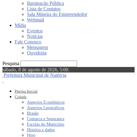
Iluminação Pública
Lista de Contatos
Sala Mineira do Empreendedor
Webmail
Mídia
Eventos
Notícias
Fale Conosco
Mensagem
Ouvidoria
Pesquisa
sábado, 8 de agosto de 2026, 5:00.
Prefeitura Municipal de Natércia
Página Inicial
Cidade
Aspectos Econômicos
Aspectos Geográficos
Brasão
Comarca e Segurança
Escolas do Município
História e dados
Hino