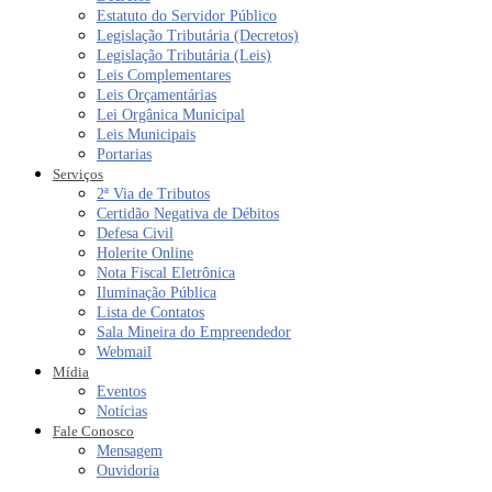
Estatuto do Servidor Público
Legislação Tributária (Decretos)
Legislação Tributária (Leis)
Leis Complementares
Leis Orçamentárias
Lei Orgânica Municipal
Leis Municipais
Portarias
Serviços
2ª Via de Tributos
Certidão Negativa de Débitos
Defesa Civil
Holerite Online
Nota Fiscal Eletrônica
Iluminação Pública
Lista de Contatos
Sala Mineira do Empreendedor
Webmail
Mídia
Eventos
Notícias
Fale Conosco
Mensagem
Ouvidoria