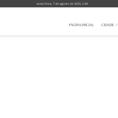
sexta-feira, 7 de agosto de 2026, 2:44.
Prefeitura
PÁGINA INICIAL
CIDADE
Municipal
de
Natércia