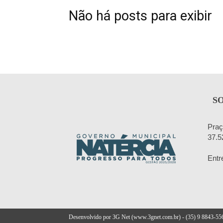
Não há posts para exibir
S
Praç
37.5
Entr
Desenvolvido por 3G Net (www.3gnet.com.br) - (35) 9 8843-55