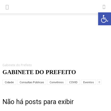
Abrir a
Gabinete do Prefeito
GABINETE DO PREFEITO
Cidade
Consultas Públicas
Convênios
COVID
Eventos
Não há posts para exibir