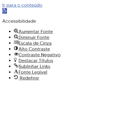
Ir para o conteúdo
Abrir
a
Accessibilidade
barra
de
Aumentar Fonte
ferramentas
Diminuir Fonte
Escala de Cinza
Alto Contraste
Contraste Negativo
Destacar Títulos
Sublinhar Links
Fonte Legível
Redefinir