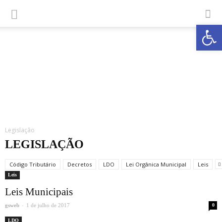
Abrir a
Legislação
LEGISLAÇÃO
Código Tributário
Decretos
LDO
Lei Orgânica Municipal
Leis
Leis
Leis Municipais
-
gsweb
1 de julho de 2017
0
LDO