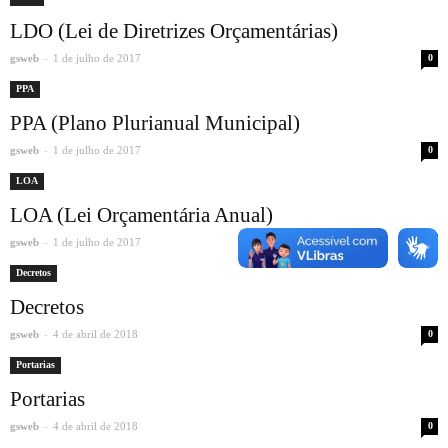
LDO (Lei de Diretrizes Orçamentárias)
-
gsweb
1 de julho de 2017
0
PPA
PPA (Plano Plurianual Municipal)
-
gsweb
1 de julho de 2017
0
LOA
LOA (Lei Orçamentária Anual)
-
gsweb
1 de julho de 2017
0
Decretos
Decretos
-
gsweb
4 de abril de 2018
0
Portarias
Portarias
-
gsweb
4 de abril de 2018
0